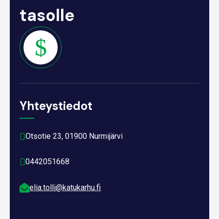
tasolle
Yhteystiedot

Otsotie 23, 01900 Nurmijärvi

0442051668

elia.tolli@katukarhu.fi