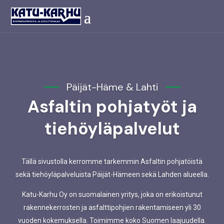
Päijät-Häme & Lahti
Asfaltin pohjatyöt ja
tiehöyläpalvelut
Tällä sivustolla kerromme tarkemmin Asfaltin pohjatöistä
sekä tiehöyläpalveluista Päijät-Hämeen sekä Lahden alueella.
Katu-Karhu Oy on suomalainen yritys, joka on erikoistunut
rakennekerrosten ja asfalttipohjien rakentamiseen yli 30
vuoden kokemuksella. Toimimme koko Suomen laajuudella.