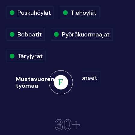
Puskuhöylät
Tiehöylät
Bobcatit
Pyöräkuormaajat
Täryjyrät
Pyöräalustaiset kaivinkoneet
Mustavuoren
työmaa
30+