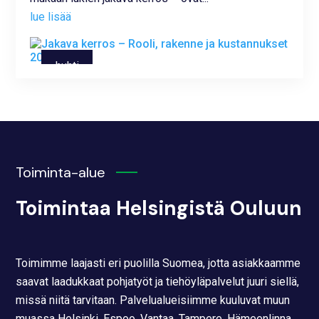
lue lisää
huhti
22,
2025
Toiminta-alue
Toimintaa Helsingistä Ouluun
Toimimme laajasti eri puolilla Suomea, jotta asiakkaamme
saavat laadukkaat pohjatyöt ja tiehöyläpalvelut juuri siellä,
missä niitä tarvitaan. Palvelualueisiimme kuuluvat muun
muassa Helsinki, Espoo, Vantaa, Tampere, Hämeenlinna,