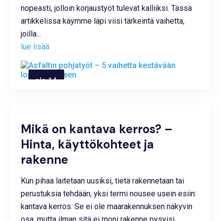
nopeasti, jolloin korjaustyöt tulevat kalliiksi. Tässä
artikkelissa käymme läpi viisi tärkeintä vaihetta,
joilla...
lue lisää
elo 14,
2025
Mikä on kantava kerros? –
Hinta, käyttökohteet ja
rakenne
Kun pihaa laitetaan uusiksi, tietä rakennetaan tai
perustuksia tehdään, yksi termi nousee usein esiin:
kantava kerros. Se ei ole maarakennuksen näkyvin
osa, mutta ilman sitä ei moni rakenne pysyisi