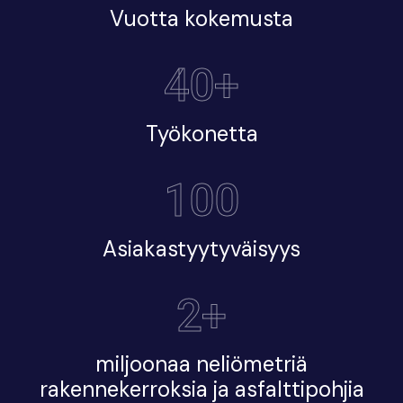
Vuotta kokemusta
40+
Työkonetta
100
Asiakastyytyväisyys
2+
miljoonaa neliömetriä
rakennekerroksia ja asfalttipohjia