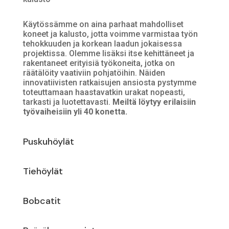
Käytössämme on aina parhaat mahdolliset
koneet ja kalusto, jotta voimme varmistaa työn
tehokkuuden ja korkean laadun jokaisessa
projektissa. Olemme lisäksi itse kehittäneet ja
rakentaneet erityisiä työkoneita, jotka on
räätälöity vaativiin pohjatöihin. Näiden
innovatiivisten ratkaisujen ansiosta pystymme
toteuttamaan haastavatkin urakat nopeasti,
tarkasti ja luotettavasti.
Meiltä löytyy erilaisiin
työvaiheisiin yli 40 konetta.
Puskuhöylät
Tiehöylät
Bobcatit