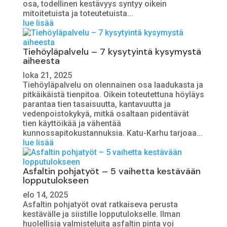
osa, todellinen kestävyys syntyy oikein
mitoitetuista ja toteutetuista...
lue lisää
Tiehöyläpalvelu – 7 kysytyintä kysymystä
aiheesta
loka 21, 2025
Tiehöyläpalvelu on olennainen osa laadukasta ja
pitkäikäistä tienpitoa. Oikein toteutettuna höyläys
parantaa tien tasaisuutta, kantavuutta ja
vedenpoistokykyä, mitkä osaltaan pidentävät
tien käyttöikää ja vähentää
kunnossapitokustannuksia. Katu-Karhu tarjoaa...
lue lisää
Asfaltin pohjatyöt – 5 vaihetta kestävään
lopputulokseen
elo 14, 2025
Asfaltin pohjatyöt ovat ratkaiseva perusta
kestävälle ja siistille lopputulokselle. Ilman
huolellisia valmisteluita asfaltin pinta voi