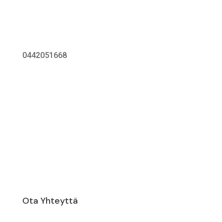
0442051668
elia.tolli@katukarhu.fi
Ota Yhteyttä