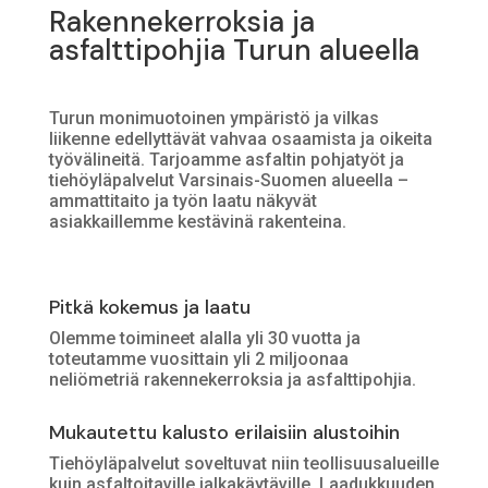
Rakennekerroksia ja
asfalttipohjia Turun alueella
Turun monimuotoinen ympäristö ja vilkas
liikenne edellyttävät vahvaa osaamista ja oikeita
työvälineitä. Tarjoamme asfaltin pohjatyöt ja
tiehöyläpalvelut Varsinais-Suomen alueella –
ammattitaito ja työn laatu näkyvät
asiakkaillemme kestävinä rakenteina.
Pitkä kokemus ja laatu
Olemme toimineet alalla yli 30 vuotta ja
toteutamme vuosittain yli 2 miljoonaa
neliömetriä rakennekerroksia ja asfalttipohjia.
Mukautettu kalusto erilaisiin alustoihin
Tiehöyläpalvelut soveltuvat niin teollisuusalueille
kuin asfaltoitaville jalkakäytäville. Laadukkuuden