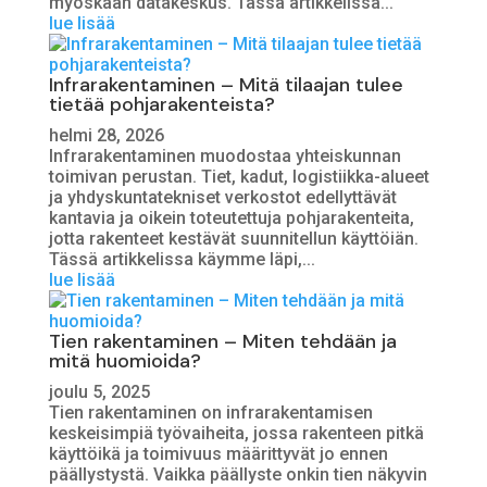
myöskään datakeskus. Tässä artikkelissa...
lue lisää
Infrarakentaminen – Mitä tilaajan tulee
tietää pohjarakenteista?
helmi 28, 2026
Infrarakentaminen muodostaa yhteiskunnan
toimivan perustan. Tiet, kadut, logistiikka-alueet
ja yhdyskuntatekniset verkostot edellyttävät
kantavia ja oikein toteutettuja pohjarakenteita,
jotta rakenteet kestävät suunnitellun käyttöiän.
Tässä artikkelissa käymme läpi,...
lue lisää
Tien rakentaminen – Miten tehdään ja
mitä huomioida?
joulu 5, 2025
Tien rakentaminen on infrarakentamisen
keskeisimpiä työvaiheita, jossa rakenteen pitkä
käyttöikä ja toimivuus määrittyvät jo ennen
päällystystä. Vaikka päällyste onkin tien näkyvin