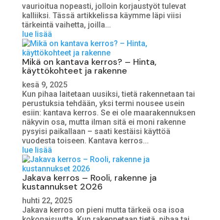
vaurioitua nopeasti, jolloin korjaustyöt tulevat
kalliiksi. Tässä artikkelissa käymme läpi viisi
tärkeintä vaihetta, joilla...
lue lisää
Mikä on kantava kerros? – Hinta,
käyttökohteet ja rakenne
kesä 9, 2025
Kun pihaa laitetaan uusiksi, tietä rakennetaan tai
perustuksia tehdään, yksi termi nousee usein
esiin: kantava kerros. Se ei ole maarakennuksen
näkyvin osa, mutta ilman sitä ei moni rakenne
pysyisi paikallaan – saati kestäisi käyttöä
vuodesta toiseen. Kantava kerros...
lue lisää
Jakava kerros – Rooli, rakenne ja
kustannukset 2026
huhti 22, 2025
Jakava kerros on pieni mutta tärkeä osa isoa
kokonaisuutta. Kun rakennetaan tietä, pihaa tai