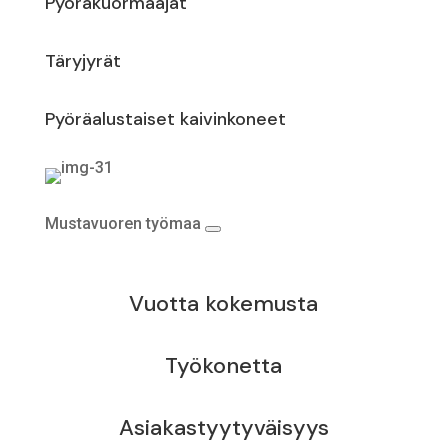
Pyöräkuormaajat
Täryjyrät
Pyöräalustaiset kaivinkoneet
Mustavuoren työmaa
Vuotta kokemusta
Työkonetta
Asiakastyytyväisyys