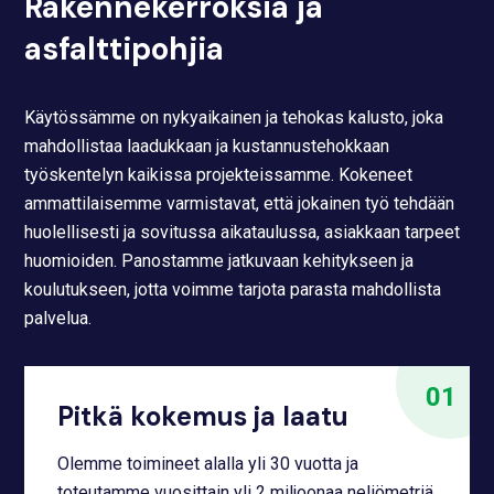
Rakennekerroksia ja
asfalttipohjia
Käytössämme on nykyaikainen ja tehokas kalusto, joka
mahdollistaa laadukkaan ja kustannustehokkaan
työskentelyn kaikissa projekteissamme. Kokeneet
ammattilaisemme varmistavat, että jokainen työ tehdään
huolellisesti ja sovitussa aikataulussa, asiakkaan tarpeet
huomioiden. Panostamme jatkuvaan kehitykseen ja
koulutukseen, jotta voimme tarjota parasta mahdollista
palvelua.
Pitkä kokemus ja laatu
Olemme toimineet alalla yli 30 vuotta ja
toteutamme vuosittain yli 2 miljoonaa neliömetriä