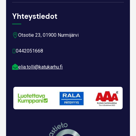
Yhteystiedot

Otsotie 23, 01900 Nurmijärvi

0442051668

elia.tolli@katukarhu.fi