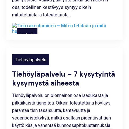
osa, todellinen kestävyys syntyy oikein
mitoitetuista ja toteutetuista...
joulu 5,
2025
Tiehöyläpalvelu
Tiehöyläpalvelu – 7 kysytyintä
kysymystä aiheesta
Tiehöyläpalvelu on olennainen osa laadukasta ja
pitkäikäistä tienpitoa. Oikein toteutettuna höyläys
parantaa tien tasaisuutta, kantavuutta ja
vedenpoistokykyä, mitkä osaltaan pidentävät tien
käyttöikää ja vähentää kunnossapitokustannuksia.