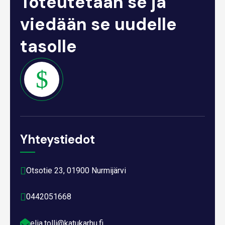
Toteutetaan se ja
viedään se uudelle
tasolle
Yhteystiedot

Otsotie 23, 01900 Nurmijärvi

0442051668

elia.tolli@katukarhu.fi