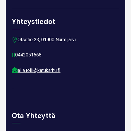
Yhteystiedot

Otsotie 23, 01900 Nurmijärvi

0442051668

elia.tolli@katukarhu.fi
Ota Yhteyttä