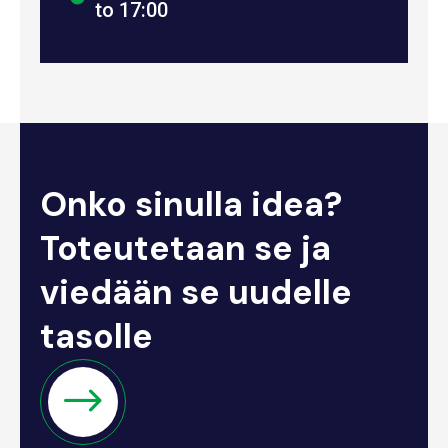
to 17:00
Onko sinulla idea?
Toteutetaan se ja
viedään se uudelle
tasolle