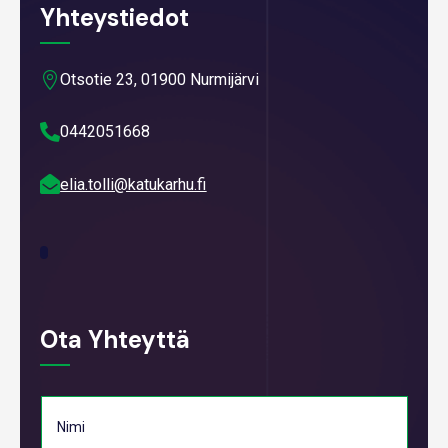
Yhteystiedot

Otsotie 23, 01900 Nurmijärvi

0442051668

elia.tolli@katukarhu.fi
Ota Yhteyttä