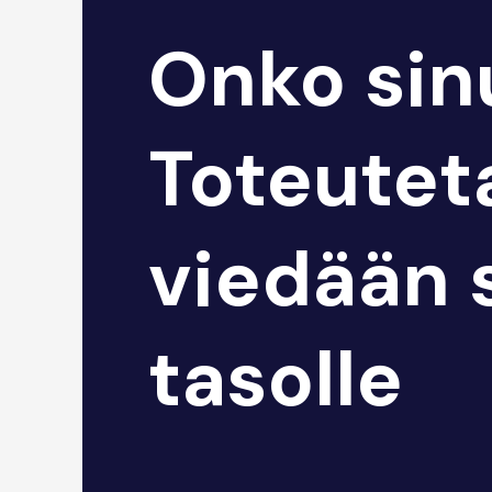
Onko sinu
Toteutet
viedään 
tasolle