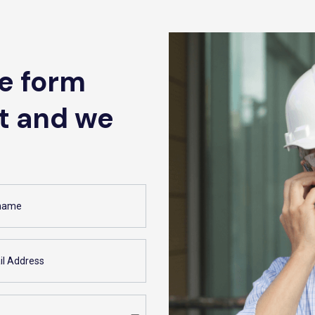
he form
t and we