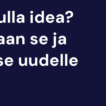
lla idea?
aan se ja
se uudelle