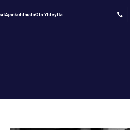

sit
Ajankohtaista
Ota Yhteyttä