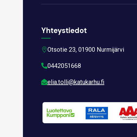
Yhteystiedot
Otsotie 23, 01900 Nurmijärvi

0442051668

elia.tolli@katukarhu.fi
