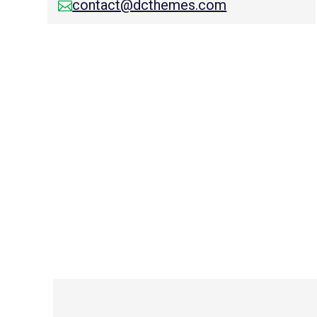
contact@dcthemes.com
