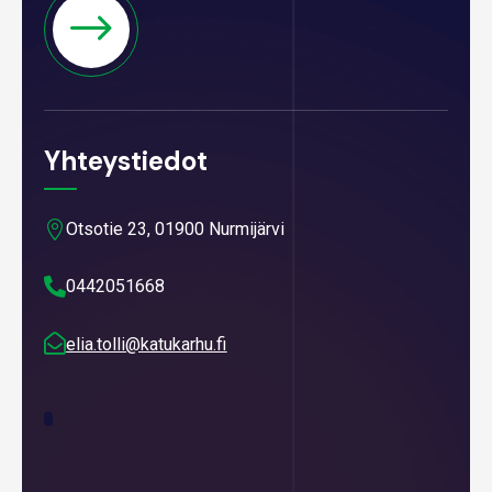
Yhteystiedot

Otsotie 23, 01900 Nurmijärvi

0442051668

elia.tolli@katukarhu.fi