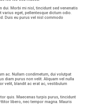
 dui. Morbi mi nisl, tincidunt sed venenatis
et varius eget, pellentesque dictum odio.
s id. Duis eu purus vel nisl commodo
um ac. Nullam condimetum, dui volutpat
pus diam purus non velit. Aliquam vel nulla
r velit, blandit ac erat ac, vestibulum
tor quis. Maecenas turpis purus, tincidunt
rttitor libero, nec tempor magna. Mauris