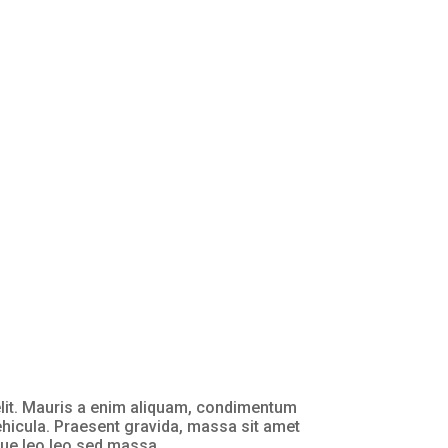
elit. Mauris a enim aliquam, condimentum
vehicula. Praesent gravida, massa sit amet
tique leo leo sed massa.